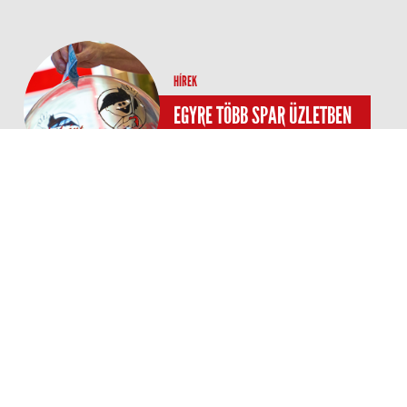
HÍREK
KAPCSOLATFELVÉTEL
JOGI NYIL
EGYRE TÖBB SPAR ÜZLETBEN
SEGÍTHETNEK A VÁSÁRLÓK
AZ „EGY SZÍV A
GYERMEKEKÉRT”
ALAPÍTVÁNYNAK
A SPAR üzleteiben a
mindennapi bevásárlás során
egyszerűen támogathatják a
vásárlók a beteg gyermekeket
segítő „Egy szív a gyermekekért”
alapítvány munkáját. A
kihelyezett szívgömbökbe
dobott adományok évről évre
valódi segítséget jelentenek a