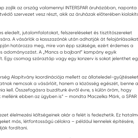
nap zajlik az ország valamennyi INTERSPAR áruházában, naponta 
tvédő szervezet vesz részt, akik az áruházak előterében kialakít
 eledelt, jutalomfalatokat, felszereléseket és tisztítószereket
ra. A vásárlók a kasszazónák után adhatják át felajánlásaika
lapján határozza meg, mire van épp szüksége, ezért érdemes a
sznos adományozást. A „Mancs a bajban!” kampány egyik
. Egy csomag száraztáp vagy egy konzerv is sokat jelenthet e
ég Alapítvány koordinációja mellett az állateledel-gyűjtéseket
alatnak nemcsak a vásárlóit, hanem a közösség egészét, benne 
a kell. Összefogásra buzdítunk évről évre, s külön öröm, hogy
lnak mellénk ebben az ügyben is” – mondta Maczelka Márk, a SPAR
 élelmezési költségeinek akár a felét is fedezhetik. Ez hatal
eket más, létfontosságú célokra – például kennelek építésére,
ák fordítani.