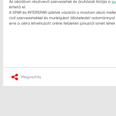
Az akcióban résztvevő szervezetek és áruházak listája a
ww
érhető el.
A SPAR és INTERSPAR üzletek vásárlói a mostani akció mel
civil szervezetekkel és munkájukat állateledel-adománnyal 
erre a célra létrehozott online felületén júniustól ismét lehe
Megosztás