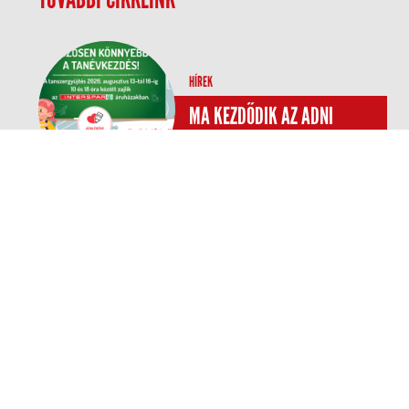
HÍREK
MA KEZDŐDIK AZ ADNI
ÖRÖM! TANSZERGYŰJTŐ
AKCIÓ
A Magyar Máltai
Szeretetszolgálat és a SPAR
Magyarország idén hatodik
alkalommal hirdeti meg közös,
Adni Öröm! tanszergyűjtő
akcióját. A 2026. augusztus 13.
és 16. között zajló személyes
gyűjtés célja, hogy minél több
nehéz helyzetben élő gyermek
kezdhesse teljes
tanszerfelszereléssel és
méltósággal az új tanévet. A