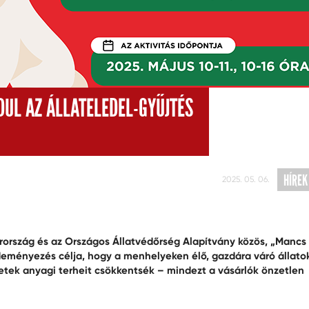
DUL AZ ÁLLATELEDEL-GYŰJTÉS
HÍREK
2025. 05. 06.
ország és az Országos Állatvédőrség Alapítvány közös, „Mancs
zdeményezés célja, hogy a menhelyeken élő, gazdára váró állato
etek anyagi terheit csökkentsék – mindezt a vásárlók önzetlen