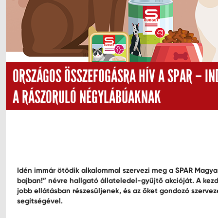
ORSZÁGOS ÖSSZEFOGÁSRA HÍV A SPAR – IN
A RÁSZORULÓ NÉGYLÁBÚAKNAK
Idén immár ötödik alkalommal szervezi meg a SPAR Magyar
bajban!” névre hallgató állateledel-gyűjtő akcióját. A ke
jobb ellátásban részesüljenek, és az őket gondozó szervez
segítségével.