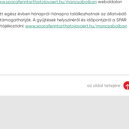
w.sparafenntarthatojovoert.hu/mancsabajban
weboldalon
lett egész évben hónapról-hónapra találkozhatnak az állatvédő
támogathatják. A gyűjtések helyszínéről és időpontjáról a SPAR
t tájékozódni:
www.sparafenntarthatojovoert.hu/mancsabajban
az oldal tetejére