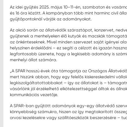
Az idei gyűjtés 2025. május 10–11-én, szombaton és vasár
és 16 óra között. A kampányban több mint harminc civil álla
gyűjtőpontoknál várják az adományokat.
Az akció során az állatvédők száraztápot, konzervet, nedves
gyűjtenek a menhelyeken élő kutyák és macskák támogatásá
az önkénteseknek. Mivel minden szervezet saját igényei a
helyszínen érdeklődni – ez segíti a célzott és igazán ha
legfontosabb üzenete, hogy a legkisebb adomány is számít
menhelyi állat számára.
„A SPAR hosszú évek óta támogatja az Országos Állatvédőrs
mert hiszünk abban, hogy egy felelős kiskereskedelmi váll
legkiszolgáltatottabbakat – így az állatokat is – támogatni
vásárlóink jól érzékelhető elkötelezettséggel álltak és ál
kommunikációs vezetője.
A SPAR-ban gyűjtött adományok egy-egy állatvédő szervezet
könnyebbség számukra, hiszen az így megtakarított összeg
orvosi kezelésekre vagy szállítóeszközök beszerzésére – tudj