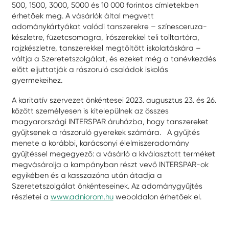
500, 1500, 3000, 5000 és 10 000 forintos címletekben
érhetőek meg. A vásárlók által megvett
adománykártyákat valódi tanszerekre – színesceruza-
készletre, füzetcsomagra, írószerekkel teli tolltartóra,
rajzkészletre, tanszerekkel megtöltött iskolatáskára –
váltja a Szeretetszolgálat, és ezeket még a tanévkezdés
előtt eljuttatják a rászoruló családok iskolás
gyermekeihez.
A karitatív szervezet önkéntesei 2023. augusztus 23. és 26.
között személyesen is kitelepülnek az összes
magyarországi INTERSPAR áruházba, hogy tanszereket
gyűjtsenek a rászoruló gyerekek számára. A gyűjtés
menete a korábbi, karácsonyi élelmiszeradomány
gyűjtéssel megegyező: a vásárló a kiválasztott terméket
megvásárolja a kampányban részt vevő INTERSPAR-ok
egyikében és a kasszazóna után átadja a
Szeretetszolgálat önkénteseinek. Az adománygyűjtés
részletei a
www.adniorom.hu
weboldalon érhetőek el.