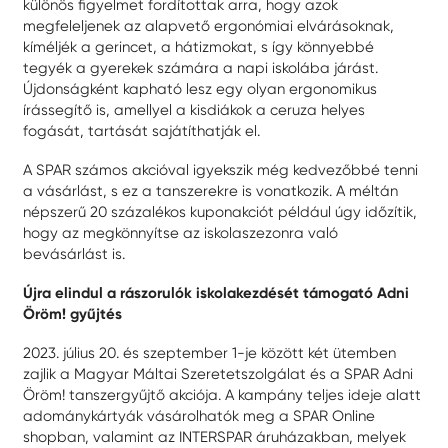
különös figyelmet fordítottak arra, hogy azok
megfeleljenek az alapvető ergonómiai elvárásoknak,
kíméljék a gerincet, a hátizmokat, s így könnyebbé
tegyék a gyerekek számára a napi iskolába járást.
Újdonságként kapható lesz egy olyan ergonomikus
írássegítő is, amellyel a kisdiákok a ceruza helyes
fogását, tartását sajátíthatják el.
A SPAR számos akcióval igyekszik még kedvezőbbé tenni
a vásárlást, s ez a tanszerekre is vonatkozik. A méltán
népszerű 20 százalékos kuponakciót például úgy időzítik,
hogy az megkönnyítse az iskolaszezonra való
bevásárlást is.
Újra elindul a rászorulók iskolakezdését támogató Adni
Öröm! gyűjtés
2023. július 20. és szeptember 1-je között két ütemben
zajlik a Magyar Máltai Szeretetszolgálat és a SPAR Adni
Öröm! tanszergyűjtő akciója. A kampány teljes ideje alatt
adománykártyák vásárolhatók meg a SPAR Online
shopban, valamint az INTERSPAR áruházakban, melyek