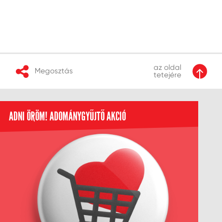
az oldal
Megosztás
tetejére
ADNI ÖRÖM! ADOMÁNYGYŰJTŐ AKCIÓ