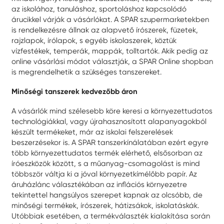
az iskolához, tanuláshoz, sportoláshoz kapcsolódó
árucikkel várják a vásárlókat. A SPAR szupermarketekben
is rendelkezésre állnak az alapvető írószerek, füzetek,
rajzlapok, írólapok, s egyéb iskolaszerek, köztük
vízfestékek, temperák, mappák, tolltartók. Akik pedig az
online vásárlási módot választják, a SPAR Online shopban
is megrendelhetik a szükséges tanszereket.
Minőségi tanszerek kedvezőbb áron
A vásárlók mind szélesebb köre keresi a környezettudatos
technológiákkal, vagy újrahasznosított alapanyagokból
készült termékeket, már az iskolai felszerelések
beszerzésekor is. A SPAR tanszerkínálatában ezért egyre
több környezettudatos termék elérhető, elsősorban az
íróeszközök között, s a műanyag-csomagolást is mind
többször váltja ki a jóval környezetkímélőbb papír. Az
áruházlánc választékában az inflációs környezetre
tekintettel hangsúlyos szerepet kapnak az olcsóbb, de
minőségi termékek, írószerek, hátizsákok, iskolatáskák.
Utóbbiak esetében, a termékválaszték kialakítása során