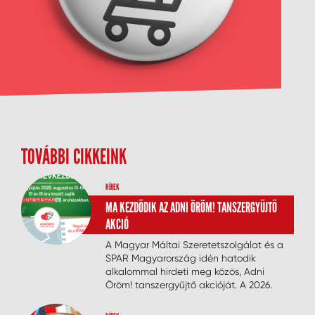
TOVÁBBI CIKKEINK
HÍREK
MA KEZDŐDIK AZ ADNI ÖRÖM! TANSZERGYŰJTŐ
AKCIÓ
A Magyar Máltai Szeretetszolgálat és a
SPAR Magyarország idén hatodik
alkalommal hirdeti meg közös, Adni
Öröm! tanszergyűjtő akcióját. A 2026.
augusztus 13. és 16. között zajló
személyes gyűjtés célja, hogy minél