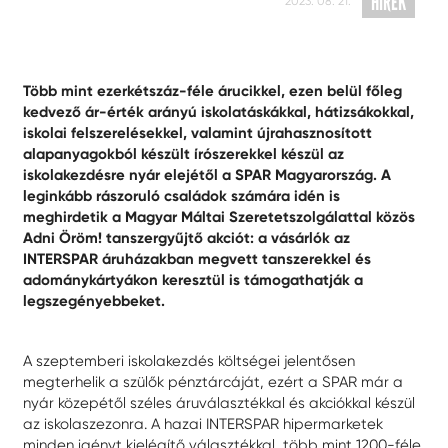
HÍREK
2023. 08. 21.
Több mint ezerkétszáz-féle árucikkel, ezen belül főleg
kedvező ár-érték arányú iskolatáskákkal, hátizsákokkal,
iskolai felszerelésekkel, valamint újrahasznosított
alapanyagokból készült írószerekkel készül az
iskolakezdésre nyár elejétől a SPAR Magyarország. A
leginkább rászoruló családok számára idén is
meghirdetik a Magyar Máltai Szeretetszolgálattal közös
Adni Öröm! tanszergyűjtő akciót: a vásárlók az
INTERSPAR áruházakban megvett tanszerekkel és
adománykártyákon keresztül is támogathatják a
legszegényebbeket.
A szeptemberi iskolakezdés költségei jelentősen
megterhelik a szülők pénztárcáját, ezért a SPAR már a
nyár közepétől széles áruválasztékkal és akciókkal készül
az iskolaszezonra. A hazai INTERSPAR hipermarketek
minden igényt kielégítő választékkal, több mint 1200-féle,