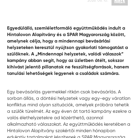
HÍREK
2026. 06. 10.
Egyedülálló, szemléletformáló együttműködés indult a
Hintalovon Alapítvány és a SPAR Magyarország között,
amelynek célja, hogy a mindennapi bevásárlási
helyzeteken keresztül nyújtson gyakorlati támogatást a
szülőknek. A „Mindennapi helyzetek, valódi válaszok”
kampány abban segít, hogy az üzletben átélt, sokszor
kihívást jelentő pillanatok ne feszültségforrások, hanem
tanulási lehetőségek legyenek a családok számára.
Egy bevásárlás gyermekkel ritkán csak bevásárlás. A
sorban állás, a döntési helyzetek vagy egy-egy váratlan
konfliktus mind olyan szituációk, amelyek próbára tehetik
a szülők türelmét. Az egy éven át tartó kampány ezekre a
valós élethelyzetekre ad közérthető, azonnal
alkalmazható válaszokat. Az együttműködés keretében a
Hintalovon Alapítvány szakértői minden hónapban
edukatív tartalmakat készítenek a SPAR Magyarország