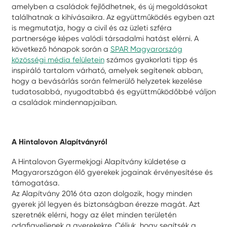
amelyben a családok fejlődhetnek, és új megoldásokat
találhatnak a kihívásaikra. Az együttműködés egyben azt
is megmutatja, hogy a civil és az üzleti szféra
partnersége képes valódi társadalmi hatást elérni. A
következő hónapok során a
SPAR Magyarország
közösségi média felületein
számos gyakorlati tipp és
inspiráló tartalom várható, amelyek segítenek abban,
hogy a bevásárlás során felmerülő helyzetek kezelése
tudatosabbá, nyugodtabbá és együttműködőbbé váljon
a családok mindennapjaiban.
A Hintalovon Alapítványról
A Hintalovon Gyermekjogi Alapítvány küldetése a
Magyarországon élő gyerekek jogainak érvényesítése és
támogatása.
Az Alapítvány 2016 óta azon dolgozik, hogy minden
gyerek jól legyen és biztonságban érezze magát. Azt
szeretnék elérni, hogy az élet minden területén
odafigyeljenek a gyerekekre. Céljuk, hogy segítsék a