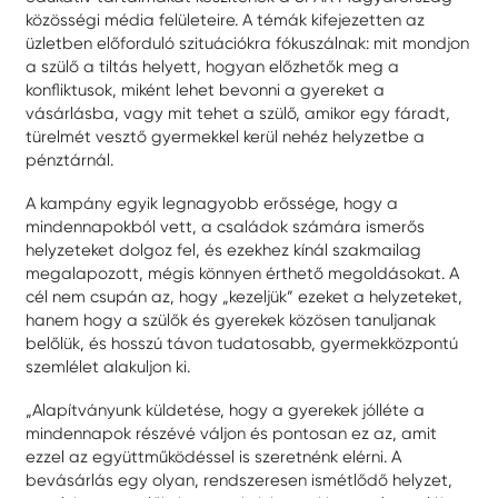
közösségi média felületeire. A témák kifejezetten az
üzletben előforduló szituációkra fókuszálnak: mit mondjon
a szülő a tiltás helyett, hogyan előzhetők meg a
konfliktusok, miként lehet bevonni a gyereket a
vásárlásba, vagy mit tehet a szülő, amikor egy fáradt,
türelmét vesztő gyermekkel kerül nehéz helyzetbe a
pénztárnál.
A kampány egyik legnagyobb erőssége, hogy a
mindennapokból vett, a családok számára ismerős
helyzeteket dolgoz fel, és ezekhez kínál szakmailag
megalapozott, mégis könnyen érthető megoldásokat. A
cél nem csupán az, hogy „kezeljük” ezeket a helyzeteket,
hanem hogy a szülők és gyerekek közösen tanuljanak
belőlük, és hosszú távon tudatosabb, gyermekközpontú
szemlélet alakuljon ki.
„Alapítványunk küldetése, hogy a gyerekek jólléte a
mindennapok részévé váljon és pontosan ez az, amit
ezzel az együttműködéssel is szeretnénk elérni. A
bevásárlás egy olyan, rendszeresen ismétlődő helyzet,