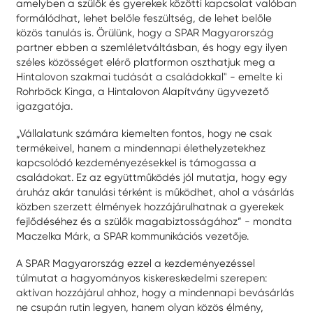
amelyben a szülők és gyerekek közötti kapcsolat valóban
formálódhat, lehet belőle feszültség, de lehet belőle
közös tanulás is. Örülünk, hogy a SPAR Magyarország
partner ebben a szemléletváltásban, és hogy egy ilyen
széles közösséget elérő platformon oszthatjuk meg a
Hintalovon szakmai tudását a családokkal" - emelte ki
Rohrböck Kinga, a Hintalovon Alapítvány ügyvezető
igazgatója.
„Vállalatunk számára kiemelten fontos, hogy ne csak
termékeivel, hanem a mindennapi élethelyzetekhez
kapcsolódó kezdeményezésekkel is támogassa a
családokat. Ez az együttműködés jól mutatja, hogy egy
áruház akár tanulási térként is működhet, ahol a vásárlás
közben szerzett élmények hozzájárulhatnak a gyerekek
fejlődéséhez és a szülők magabiztosságához” - mondta
Maczelka Márk, a SPAR kommunikációs vezetője.
A SPAR Magyarország ezzel a kezdeményezéssel
túlmutat a hagyományos kiskereskedelmi szerepen:
aktívan hozzájárul ahhoz, hogy a mindennapi bevásárlás
ne csupán rutin legyen, hanem olyan közös élmény,