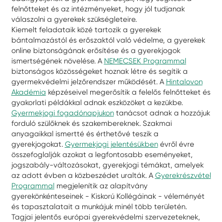
felnőtteket és az intézményeket, hogy jól tudjanak
válaszolni a gyerekek szükségleteire.
Kiemelt feladataik közé tartozik a gyerekek
bántalmazástól és erőszaktól való védelme, a gyerekek
online biztonságának erősítése és a gyerekjogok
ismertségének növelése. A
NEMECSEK Programmal
biztonságos közösségeket hoznak létre és segítik a
gyermekvédelmi jelzőrendszer működését. A
Hintalovon
Akadémia
képzéseivel megerősítik a felelős felnőtteket és
gyakorlati példákkal adnak eszközöket a kezükbe.
Gyermekjogi fogadónapjukon
tanácsot adnak a hozzájuk
forduló szülőknek és szakembereknek. Szakmai
anyagaikkal ismertté és érthetővé teszik a
gyerekjogokat.
Gyermekjogi jelentésükben
évről évre
összefoglalják azokat a legfontosabb eseményeket,
jogszabály-változásokat, gyerekjogi témákat, amelyek
az adott évben a közbeszédet uralták. A
Gyerekrészvétel
Programmal
megjelenítik az alapítvány
gyerekönkénteseinek - Kiskorú Kollégáinak - véleményét
és tapasztalatait a munkájuk minél több területén.
Tagjai jelentős európai gyerekvédelmi szervezeteknek,