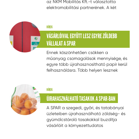
az NKM Mobilitás Kft.-t választotta
elektromobilitási partnerének. A két
vállalat idén májusban 33 e-töltő
fokozatos kiépítéséről és üzemeltetéséről
állapodott meg, amelyeket a SPAR
HÍREK
vásárlói 17 áruháznál tudnak majd
VÁSÁRLÓIVAL EGYÜTT LESZ EGYRE ZÖLDEBB
igénybe venni.
VÁLLALAT A SPAR
Ennek köszönhetően csökken a
műanyag csomagolások mennyisége, és
egyre több újrahasznosítható papír kerül
felhasználásra. Több helyen lesznek
elérhetőek a hulladéküveg-gyűjtő
szigetek és csökken a szórólapok súlya
is.
HÍREK
ÚJRAHASZNÁLHATÓ TASAKOK A SPAR-BAN
A SPAR a szegedi, győri, és tatabányai
üzleteiben újrahasználható zöldség- és
gyümölcstároló tasakokkal buzdítja
vásárlóit a környezettudatos
magatartásra. Az áruházlánc újabb
zöld kezdeményezése egyedülálló a