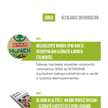
HÍREK
ÁLTALÁNOS INFORMÁCIÓK
HÍREK
ORSZÁGSZERTE MINDEN SPAR-BAN ÉS
INTERSPAR-BAN ELÉRHETŐ A MUNCH-
ÉTELMENTÉS
Féléves tesztelést követően mostantól
valamennyi SPAR és INTERSPAR
áruházban bekapcsolódhatnak a vevők
a tudatos élelmiszermentés
folyamatába a Munch-applikációval,
amelyen keresztül akár 66 százalékkal
olcsóbban, gyorsan és kényelmesen
HÍREK
juthatnak hozzá jó minőségű
NE DOBD KI AZ ÉTELT, INKÁBB TERVEZZ OKOSAN!
élelmiszerekhez.
– ELÉRHETŐ A NESTLÉ ÉS A SPAR LEGÚJABB