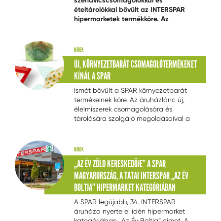
szendvicscsomagolókkal és
ételtárolókkal bővült az INTERSPAR
hipermarketek termékköre. Az
áruházlánc folyamatosan frissíti az
élelmiszerek csomagolására és
tárolására szolgáló „zöld” megoldásait.
HÍREK
ÚJ, KÖRNYEZETBARÁT CSOMAGOLÓTERMÉKEKET
KÍNÁL A SPAR
Ismét bővült a SPAR környezetbarát
termékeinek köre. Az áruházlánc új,
élelmiszerek csomagolására és
tárolására szolgáló megoldásaival a
háztartásokban keletkező hulladékot
csökkenthetik a környezettudatos
vásárlók.
HÍREK
„AZ ÉV ZÖLD KERESKEDŐJE” A SPAR
MAGYARORSZÁG, A TATAI INTERSPAR „AZ ÉV
BOLTJA” HIPERMARKET KATEGÓRIÁBAN
A SPAR legújabb, 34. INTERSPAR
áruháza nyerte el idén hipermarket
kategóriában „Az Év Boltja” címet. A