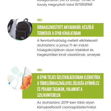
tavaly megnyitott tatai INTERSPAR
különleges megoldásokkal készült el és
környezetbarát technológiákat
alkalmaztak az építésekor. Az idén
HÍREK
hatodik alkalommal meghirdetett
ÚJRAHASZNOSÍTOTT ANYAGOKBÓL KÉSZÜLŐ
versenyen a SPAR
...
TERMÉKEK A SPAR KÍNÁLATÁBAN
A fenntarthatóság mellett elkötelezett
áruházlánc a június 11-én induló
hűségakciójában olyan táskákat és
kiegészítőket kínál vásárlóinak, amelyek
újrafelhasznált, illetve újrahasznosítható
alapanyagokból, teljesen
környezetkímélő előállítással készülnek.
HÍREK
A pontgyűjtő promóció termékei
A SPAR TELJES ÜZLETHÁLÓZATÁBAN ELÉRHETŐEK
praktikusak,
...
A TÖBBSZÖRHASZNÁLATOS ZÖLDSÉG-GYÜMÖLCS
ÉS PÉKÁRU TASAKOK, VALAMINT A
SZILIKONFEDELEK
Az áruházlánc 2019-ben több olyan
környezetbarát csomagolástechnikai