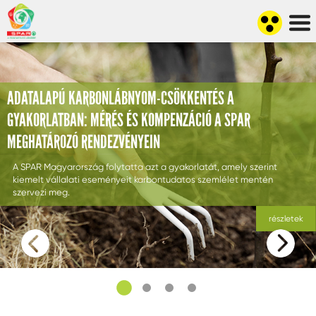
ADATALAPÚ KARBONLÁBNYOM-CSÖKKENTÉS A
GYAKORLATBAN: MÉRÉS ÉS KOMPENZÁCIÓ A SPAR
MEGHATÁROZÓ RENDEZVÉNYEIN
A SPAR Magyarország folytatta azt a gyakorlatát, amely szerint
kiemelt vállalati eseményeit karbontudatos szemlélet mentén
szervezi meg.
részletek