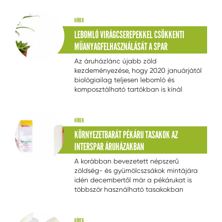
környezettudatos szemlélet a cég
integrál. A szolgáltatás februártól a
papírfelhasználásában is
Mobiliti által kínált mobiltelefonos
megmutatkozik.
HÍREK
applikáció segítségével egyszerűen
LEBOMLÓ VIRÁGCSEREPEKKEL CSÖKKENTI
vehető igénybe, és a Mobiliti országos
MŰANYAGFELHASZNÁLÁSÁT A SPAR
hálózatában is alkalmazott díjszabás
mellett válik elérhetővé.
Az áruházlánc újabb zöld
kezdeményezése, hogy 2020 januárjától
biológiailag teljesen lebomló és
komposztálható tartókban is kínál
vásárlóinak dísznövényeket. A
környezetbarát cserepek érdemben
redukálják a vállalat
HÍREK
műanyagfelhasználását.
KÖRNYEZETBARÁT PÉKÁRU TASAKOK AZ
INTERSPAR ÁRUHÁZAKBAN
A korábban bevezetett népszerű
zöldség- és gyümölcszsákok mintájára
idén decembertől már a pékárukat is
többször használható tasakokban
vihetik haza a vevők. A kétféle méretben
megvásárolható praktikus
csomagolóeszközök a pékárurészleg
HÍREK