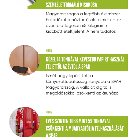
SZEMLÉLETFORMÁLÓ KISOKOSA
Magyarországon a legtöbb élelmiszer-
hulladékot a háztartások termelik – ez
évente átlagosan 65 kilogramm
kidobott ételt jelent. A nem tudatos
fogyasztói döntések nemcsak a
spórolást nehezítik meg, de még a
klímaváltozásért felelős üvegházhatású
HÍREK
gázok kibocsátásához is hozzájárulnak.
KÖZEL 14 TONNÁVAL KEVESEBB PAPÍRT HASZNÁL
A Nestlé
...
FEL ETTŐL AZ ÉVTŐL A SPAR
Ismét nagy lépést tett a
környezettudatosság irányába a SPAR
Magyarország. A vállalat digitális
megoldásokkal csökkenti az áruházai
működéséhez szükséges, papíralapú
adminisztrációt. Az intézkedés révén a
vállalat 14 tonna papírt takarít meg már
HÍREK
2023-ban.
ÉVES SZINTEN TÖBB MINT 59 TONNÁVAL
CSÖKKENTI A MŰANYAGFÓLIA FELHASZNÁLÁSÁT
A SPAR