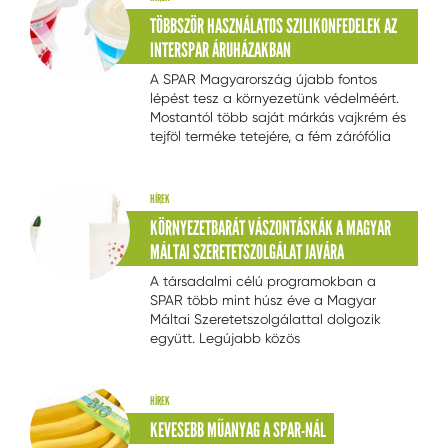
darabárui tárolására szolgálnak, mint
TÖBBSZÖR HASZNÁLATOS SZILIKONFEDELEK AZ
amilyenek a cipók és kenyerek, illetve a
INTERSPAR ÁRUHÁZAKBAN
kiflik és zsemlék.
A SPAR Magyarország újabb fontos
lépést tesz a környezetünk védelméért.
Mostantól több saját márkás vajkrém és
tejföl terméke tetejére, a fém zárófólia
fölé nem helyez műanyagfedelet, így a
vállalat újabb 5,5 tonnával csökkenti a
műanyag-felhasználását. A kibontott
HÍREK
tejtermékek minőségét a fogyasztók az
KÖRNYEZETBARÁT VÁSZONTÁSKÁK A MAGYAR
üzletekben megvásárolható, többször
MÁLTAI SZERETETSZOLGÁLAT JAVÁRA
használatos, higiénikusan tisztítható,
praktikus szilikon zárófedelekkel őrizhetik
A társadalmi célú programokban a
meg.
SPAR több mint húsz éve a Magyar
Máltai Szeretetszolgálattal dolgozik
együtt. Legújabb közös
kezdeményezésük keretében a
jótékonysági szervezet tiszaburai
varrodájában készülő, környezetkímélő
HÍREK
vászontáskákat értékesítik az INTERSPAR
KEVESEBB MŰANYAG A SPAR-NÁL
hálózatában.