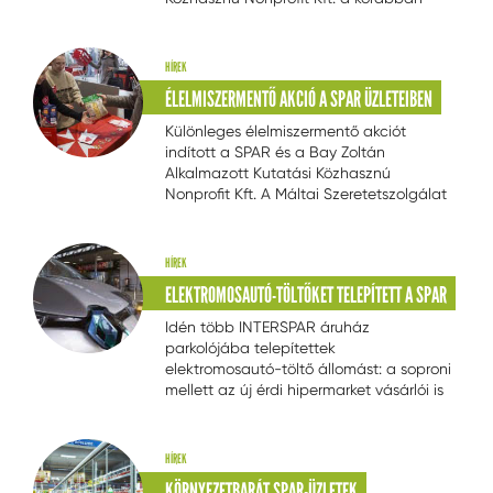
már sikeres élelmiszerpazarlás elleni
akcióját. A szervezők a miskolci
INTERSPAR hipermarketben várják a
HÍREK
vásárlókat március-április hónapban,
ÉLELMISZERMENTŐ AKCIÓ A SPAR ÜZLETEIBEN
akik információkat és ötleteket
kaphatnak az élelmiszermentésre
Különleges élelmiszermentő akciót
vonatkozóan.
indított a SPAR és a Bay Zoltán
Alkalmazott Kutatási Közhasznú
Nonprofit Kft. A Máltai Szeretetszolgálat
önkéntesei első alkalommal május 5-7.
között három budapesti SPAR üzletben
gyűjtötték a vásárlók feleslegessé vált
HÍREK
tartós élelmiszereit, amelyeket a
ELEKTROMOSAUTÓ-TÖLTŐKET TELEPÍTETT A SPAR
mélyszegénységben élő családokhoz
juttattak el.
Idén több INTERSPAR áruház
parkolójába telepítettek
elektromosautó-töltő állomást: a soproni
mellett az új érdi hipermarket vásárlói is
használhatják már a környezetbarát
energiaforrást.
HÍREK
KÖRNYEZETBARÁT SPAR-ÜZLETEK