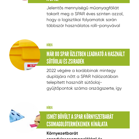
Jelentős mennyiségű műanyagfóliát
takarít meg a SPAR éves szinten azzal,
hogy a logisztikai folyamatok során
többször használatos rolli-ponyvával
fedi le az áruházakba induló
szállítmányok egy részét.
HÍREK
MÁR 80 SPAR ÜZLETBEN LEADHATÓ A HASZNÁLT
SÜTŐOLAJ ÉS ZSIRADÉK
2022 végére a korábbinak mintegy
duplájára nőtt a SPAR hálózatában
telepített használt sütőolaj-
gyűjtőpontok száma országszerte, így
immár nyolcvan hiper-, és
szupermarketnél lehet egyszerűen
elhelyezni az egyébként
HÍREK
környezetszennyező, ám korszerű
ISMÉT BŐVÜLT A SPAR KÖRNYEZETBARÁT
technológiával újrahasznosítható
CSOMAGOLÓTERMÉKEINEK KÍNÁLATA
anyagot.
Környezetbarát