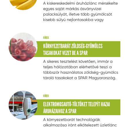
A kiskereskedelmi áruházlánc mérsékelte
egyes saját márkás ásványvizei
palacksúlyát, illetve több gyümölcsöt
kisebb súlyú nejlontasakba vagy
lebomló szalaggal csomagol. A vállalat
emellett a környezetet kímélő egyéb
csomagolástechnikai, gyártási és
HÍREK
üzemeléstechnológiai megoldásokat is
KÖRNYEZETBARÁT ZÖLDSÉG-GYÜMÖLCS
alkalmaz.
TASAKOKAT VEZET BE A SPAR
A sikeres tesztelést követően, immár a
teljes hálózatában elérhetővé teszi a
többször használatos zöldség-gyümölcs
tároló tasakokat a SPAR Magyarország.
Az újrahasználható csomagolóeszközzel
a vállalat környezettudatos
magatartásra szeretné buzdítani a
HÍREK
vásárlóit. A cég emellett a
ELEKTROMOSAUTÓ-TÖLTŐKET TELEPÍT HAZAI
környezetünket kímélő egyéb
ÁRUHÁZAIHOZ A SPAR
csomagolástechnikai és gyártási
megoldásokat is alkalmaz.
A környezetbarát technológiák
alkalmazása iránt elkötelezett üzletlánc