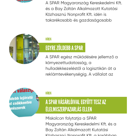
A SPAR Magyarország Kereskedelmi Kft.
és a Bay Zoltán Alkalmazott Kutatási
Közhasznú Nonprofit Kft. idén is
takarékosabb és gazdaságosabb
élelmiszer felhasználásra buzdítja a
vásárlókat.
HÍREK
EGYRE ZÖLDEBB A SPAR
A SPAR egész működésére jellemző a
környezettudatosság, a
hulladékkezeléstől a logisztikán át a
reklámtevékenységig. A vállalat az
újrahasznosítás terén egyedülálló
számokkal büszkélkedhet: tavaly a papír
hulladék-kibocsátási mennyiségének
HÍREK
404%-át gyűjtötte vissza és
A SPAR VÁSÁRLÓIVAL EGYÜTT TESZ AZ
gondoskodott az anyagában történő
ÉLELMISZERPAZARLÁS ELLEN
felhasználásáról.
Miskolcon folytatja a SPAR
Magyarország Kereskedelmi Kft. és a
Bay Zoltán Alkalmazott Kutatási
Közhasznú Nonprofit Kft. a korábban