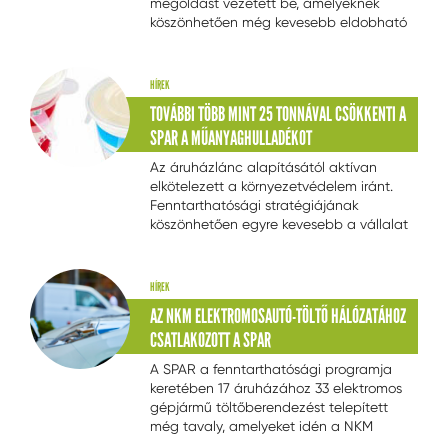
megoldást vezetett be, amelyeknek
köszönhetően még kevesebb eldobható
műanyag hulladék keletkezik. Az egyik
ilyen a többször használatos zöldség-
gyümölcs, valamint pékáru tasak, a
HÍREK
másik pedig a szilikon zárófedél, melyek
TOVÁBBI TÖBB MINT 25 TONNÁVAL CSÖKKENTI A
a sikeres
...
SPAR A MŰANYAGHULLADÉKOT
Az áruházlánc alapításától aktívan
elkötelezett a környezetvédelem iránt.
Fenntarthatósági stratégiájának
köszönhetően egyre kevesebb a vállalat
működése során jelentkező
műanyaghulladék, amit most egyes
saját márkás tejei kupakjainak, tejfölei
HÍREK
fedeleinek, illetve egyes zöldségek és
AZ NKM ELEKTROMOSAUTÓ-TÖLTŐ HÁLÓZATÁHOZ
gyümölcsök polisztirol- és
CSATLAKOZOTT A SPAR
plasztikcsomagolásának a mellőzésével,
illetve a saját márkás SPAR étolaj
A SPAR a fenntarthatósági programja
flakonjának cseréjével még tovább
keretében 17 áruházához 33 elektromos
csökkent. Az intézkedések által több
gépjármű töltőberendezést telepített
mint 25 tonnával kevesebb
még tavaly, amelyeket idén a NKM
műanyaghulladék keletkezik. A tevékeny
Mobilitás Kft. (Mobiliti) rendszerébe