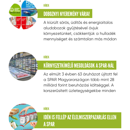
hazai kiskereskedelemben, hiszen akár
HÍREK
több éven keresztül is használhatjuk az
DOBOZNYI NYEREMÉNY VÁRJA!
egyszerűen kezelhető, többször
használatos zsákokat.
A kiürült sörös, üdítős és energiaitalos
aludobozok gyűjtésével óvjuk
környezetünket, csökkentjük a hulladék
mennyiséget és számtalan más módon
segítjük környezetünk állapotának
megóvását. Most ezen túlmenően
nyerhet is velük!
HÍREK
KÖRNYEZETKÍMÉLŐ MEGOLDÁSOK A SPAR-NÁL
Az elmúlt 3 évben 63 áruházat újított fel
a SPAR Magyarországon több mint 28
milliárd forint beruházási költséggel. A
korszerűsített üzletegységekbe minden
esetben energiatakarékos eszközöket
integráltak, ezáltal is csökkentve az
áruházak ökológiai lábnyomát.
HÍREK
IDÉN IS FELLÉP AZ ÉLELMISZERPAZARLÁS ELLEN
A SPAR