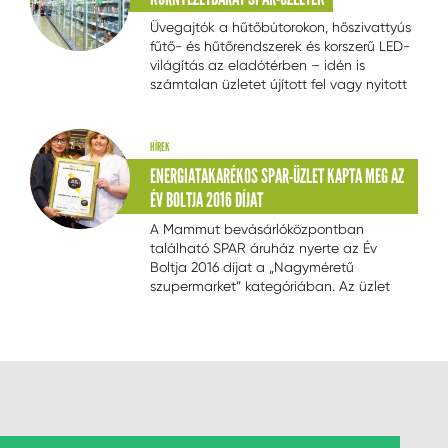
Üvegajtók a hűtőbútorokon, hőszivattyús
fűtő- és hűtőrendszerek és korszerű LED-
világítás az eladótérben – idén is
számtalan üzletet újított fel vagy nyitott
meg a SPAR környezetkímélő
épületgépészeti megoldásokat
alkalmazva.
HÍREK
ENERGIATAKARÉKOS SPAR-ÜZLET KAPTA MEG AZ
ÉV BOLTJA 2016 DÍJAT
A Mammut bevásárlóközpontban
található SPAR áruház nyerte az Év
Boltja 2016 díjat a „Nagyméretű
szupermarket” kategóriában. Az üzlet
energiatakarékossági,
hulladékgazdálkodási és a károsanyag-
kibocsátás csökkentését célzó
megoldásokat egyaránt alkalmazó,
környezetkímélő SPAR egység.