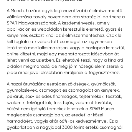
A Munch, hazánk egyik leginnovatívabb élelmiszermentő
vállalkozása tavaly novembere óta stratégiai partnere a
SPAR Magyarországnak. A kezdeményezés, amely
applikáción és weboldalon keresztül is elérhető, gyors és
kényelmes eszközt kínál az élelmiszermentéshez. Csak le
kell foglalni a kiválasztott csomagot az ingyenesen
letölthető mobilalkalmazáson, vagy a honlapon keresztül,
online kifizetni, majd egy meghatározott idősávban át
lehet venni az üzletben. Ez lehetővé teszi, hogy a kínálati
oldalon megmaradó, de még jó minőségű élelmiszerek a
piaci árnál jóval olcsóbban kerüljenek a fogyasztókhoz.
A hazai áruházlánc esetében zöldségek, gyümölcsök,
gyümölcslevek, csomagolt és csomagolatlan kenyerek,
pékáruk, sós- és édes finomságok, tejtermékek, tészták,
szalámik, felvágottak, friss tojás, valamint további,
hűtést nem igénylő termékek lehetnek a SPAR Munch
meglepetés csomagjaiban, az eredeti ár közel
harmadáért, vagyis akár 66%-os kedvezménnyel. Ez a
gyakorlatban a nagyjából 3000 forint értékű csomagnál