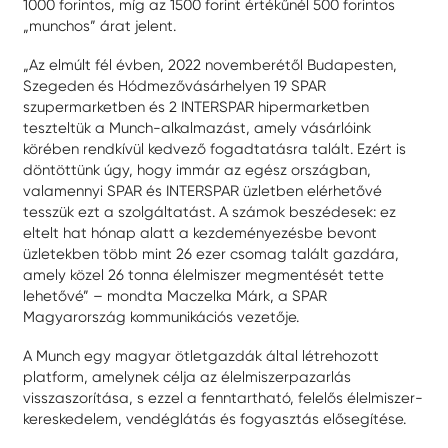
1000 forintos, míg az 1500 forint értékűnél 500 forintos
„munchos” árat jelent.
„Az elmúlt fél évben, 2022 novemberétől Budapesten,
Szegeden és Hódmezővásárhelyen 19 SPAR
szupermarketben és 2 INTERSPAR hipermarketben
teszteltük a Munch-alkalmazást, amely vásárlóink
körében rendkívül kedvező fogadtatásra talált. Ezért is
döntöttünk úgy, hogy immár az egész országban,
valamennyi SPAR és INTERSPAR üzletben elérhetővé
tesszük ezt a szolgáltatást. A számok beszédesek: ez
eltelt hat hónap alatt a kezdeményezésbe bevont
üzletekben több mint 26 ezer csomag talált gazdára,
amely közel 26 tonna élelmiszer megmentését tette
lehetővé” – mondta Maczelka Márk, a SPAR
Magyarország kommunikációs vezetője.
A Munch egy magyar ötletgazdák által létrehozott
platform, amelynek célja az élelmiszerpazarlás
visszaszorítása, s ezzel a fenntartható, felelős élelmiszer-
kereskedelem, vendéglátás és fogyasztás elősegítése.