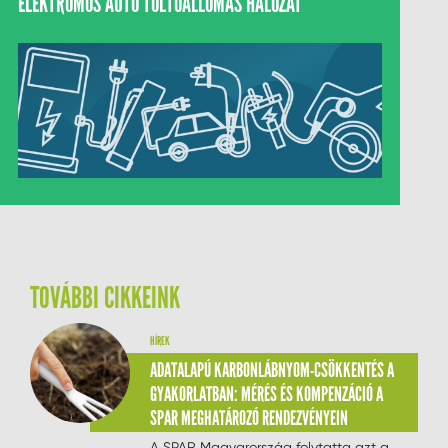
ELEKTROMOS AUTÓ TÖLTŐÁLLOMÁS HÁLÓZAT
TOVÁBBI CIKKEINK
HÍREK
ADATALAPÚ KARBONLÁBNYOM-CSÖKKENTÉS A
GYAKORLATBAN: MÉRÉS ÉS KOMPENZÁCIÓ A
SPAR MEGHATÁROZÓ RENDEZVÉNYEIN
A SPAR Magyarország folytatta azt a