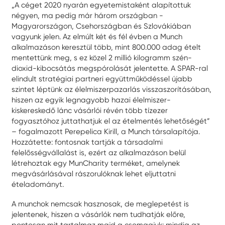
„A céget 2020 nyarán egyetemistaként alapítottuk
négyen, ma pedig már három országban -
Magyarországon, Csehországban és Szlovákiában
vagyunk jelen. Az elmúlt két és fél évben a Munch
alkalmazáson keresztül több, mint 800.000 adag ételt
mentettünk meg, s ez közel 2 millió kilogramm szén-
dioxid-kibocsátás megspórolását jelentette. A SPAR-ral
elindult stratégiai partneri együttműködéssel újabb
szintet léptünk az élelmiszerpazarlás visszaszorításában,
hiszen az egyik legnagyobb hazai élelmiszer-
kiskereskedő lánc vásárlói révén több tízezer
fogyasztóhoz juttathatjuk el az ételmentés lehetőségét”
– fogalmazott Perepelica Kirill, a Munch társalapítója.
Hozzátette: fontosnak tartják a társadalmi
felelősségvállalást is, ezért az alkalmazáson belül
létrehoztak egy MunCharity terméket, amelynek
megvásárlásával rászorulóknak lehet eljuttatni
ételadományt.
A munchok nemcsak hasznosak, de meglepetést is
jelentenek, hiszen a vásárlók nem tudhatják előre,
pontosan mit tartalmaz majd a csomagjuk: mindig az