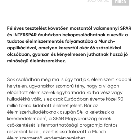
HÍREK
2023. 06. 06.
Féléves tesztelést követően mostantól valamennyi SPAR
és INTERSPAR áruházban bekapcsolódhatnak a vevők a
tudatos élelmiszermentés folyamatába a Munch-
applikációval, amelyen keresztül akár 66 százalékkal
olcsóbban, gyorsan és kényelmesen juthatnak hozzá jó
minőségű élelmiszerekhez.
Sok családban még ma is úgy tartják, élelmiszert kidobni
helytelen, ugyanakkor szomorú tény, hogy a világon
előállított élelmiszerek egyharmada kárba vész vagy
hulladékká válik, s ez csak Európában évente közel 90
millió tonna kidobott élelmet jelent. Bár az
élelmiszerhulladékoknak csupán 5%-a keletkezik a
1
kereskedelemben
, a SPAR Magyarország ennek
csökkentését is fenntarthatósági programja fontos
részeként kezeli, ezért is csatlakozott a Munch
élelmiszermentő kezdeményezéshez.