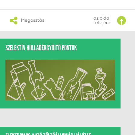
az oldal
Megosztás
tetejére
SZELEKTÍV HULLADÉKGYŰJTŐ PONTOK