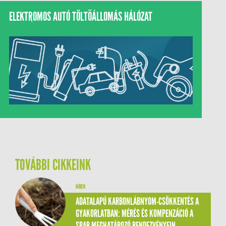
ELEKTROMOS AUTÓ TÖLTŐÁLLOMÁS HÁLÓZAT
TOVÁBBI CIKKEINK
HÍREK
ADATALAPÚ KARBONLÁBNYOM-CSÖKKENTÉS A
GYAKORLATBAN: MÉRÉS ÉS KOMPENZÁCIÓ A
SPAR MEGHATÁROZÓ RENDEZVÉNYEIN