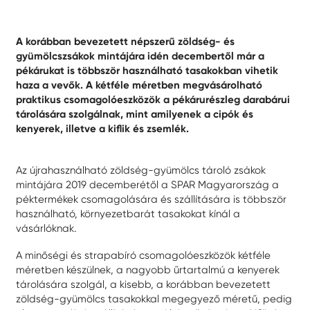
A korábban bevezetett népszerű zöldség- és
gyümölcszsákok mintájára idén decembertől már a
pékárukat is többször használható tasakokban vihetik
haza a vevők. A kétféle méretben megvásárolható
praktikus csomagolóeszközök a pékárurészleg darabárui
tárolására szolgálnak, mint amilyenek a cipók és
kenyerek, illetve a kiflik és zsemlék.
Az újrahasználható zöldség-gyümölcs tároló zsákok
mintájára 2019 decemberétől a SPAR Magyarország a
péktermékek csomagolására és szállítására is többször
használható, környezetbarát tasakokat kínál a
vásárlóknak.
A minőségi és strapabíró csomagolóeszközök kétféle
méretben készülnek, a nagyobb űrtartalmú a kenyerek
tárolására szolgál, a kisebb, a korábban bevezetett
zöldség-gyümölcs tasakokkal megegyező méretű, pedig