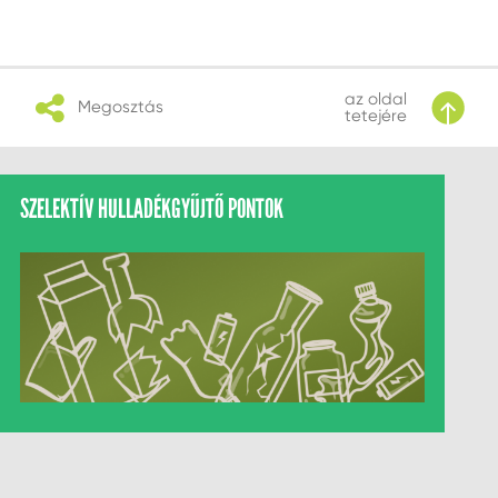
az oldal
Megosztás
tetejére
SZELEKTÍV HULLADÉKGYŰJTŐ PONTOK