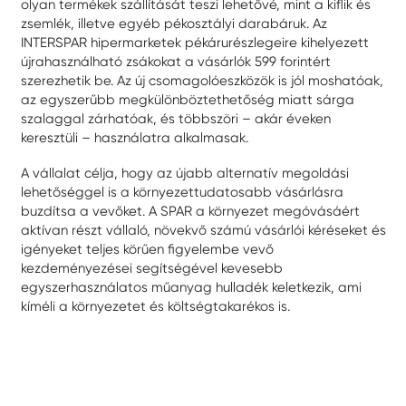
olyan termékek szállítását teszi lehetővé, mint a kiflik és
zsemlék, illetve egyéb pékosztályi darabáruk. Az
INTERSPAR hipermarketek pékárurészlegeire kihelyezett
újrahasználható zsákokat a vásárlók 599 forintért
szerezhetik be. Az új csomagolóeszközök is jól moshatóak,
az egyszerűbb megkülönböztethetőség miatt sárga
szalaggal zárhatóak, és többszöri – akár éveken
keresztüli – használatra alkalmasak.
A vállalat célja, hogy az újabb alternatív megoldási
lehetőséggel is a környezettudatosabb vásárlásra
buzdítsa a vevőket. A SPAR a környezet megóvásáért
aktívan részt vállaló, növekvő számú vásárlói kéréseket és
igényeket teljes körűen figyelembe vevő
kezdeményezései segítségével kevesebb
egyszerhasználatos műanyag hulladék keletkezik, ami
kíméli a környezetet és költségtakarékos is.